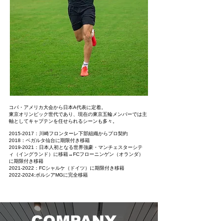
コパ・アメリカ大会から日本A代表に定着。
東京オリンピック世代であり、現在の東京五輪メンバーでは主
軸としてキャプテンを任せられるシーンも多々。
2015-2017
：川崎フロンターレ下部組織からプロ契約
2018：ベガルタ仙台に期限付き移籍
2019-2021
：日本人初となる世界強豪・マンチェスターシテ
ィ（イングランド）に移籍→FCフローニンゲン（オランダ）
に期限付き移籍
2021-2022
：FCシャルケ（ドイツ）に期限付き移籍
2022-2024
:ボルシアMGに完全移籍