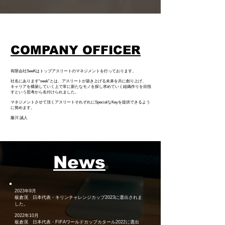
COMPANY OFFICER
有限会社SeeKはトップアスリートのマネジメントを行っております。
社名にあります“seek”とは、アスリートが築き上げる未来を共に創り上げ、
キャリアを構築していく上で常に新たなモノを探し求めていく組織作りを目指
す
という思考から名付けられました。
マネジメントさせて頂くアスリートそれぞれにSpecialなKeyを提供できるよう
に努めます。
藤川 誠人
News
2023年9月
板倉滉 日本代表・キリンチャレンジカップ2023に選出されま
した。
2022年10月
板倉滉 日本代表・FIFAワールドカップカタール2022に選出